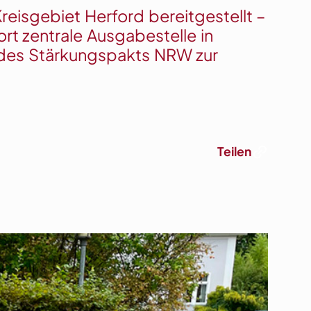
eisgebiet Herford bereitgestellt –
rt zentrale Ausgabestelle in
ln des Stärkungspakts NRW zur
Link
Teilen