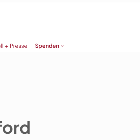
ll + Presse
Spenden
ford