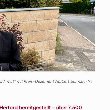
nd Armut“ mit Kreis-Dezernent Norbert Burmann (r.)
Herford bereitgestellt – über 7.500