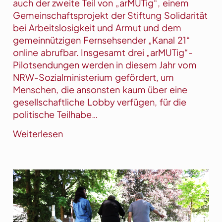
auch der zweite Teil von „arMUTig“, einem
Gemeinschaftsprojekt der Stiftung Solidarität
bei Arbeitslosigkeit und Armut und dem
gemeinnützigen Fernsehsender „Kanal 21“
online abrufbar. Insgesamt drei „arMUTig“-
Pilotsendungen werden in diesem Jahr vom
NRW-Sozialministerium gefördert, um
Menschen, die ansonsten kaum über eine
gesellschaftliche Lobby verfügen, für die
politische Teilhabe…
:
Weiterlesen
S
e
n
d
e
r
e