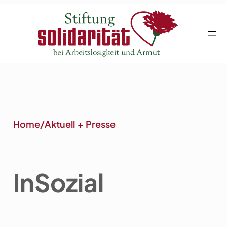
Zum
Inhalt
springen
Home
/
Aktuell + Presse
In
Sozial