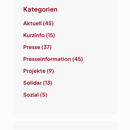
a
Kategorien
l
b
Aktuell
(45)
e
r
Kurzinfo
(15)
a
t
Presse
(37)
u
Presseinformation
(45)
n
g
Projekte
(9)
Solidar
(13)
Sozial
(5)