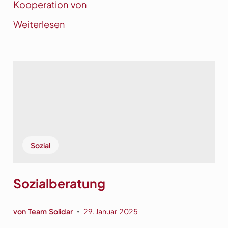
Kooperation von
a
b
:
Weiterlesen
s
E
t
i
e
n
l
t
l
o
e
p
f
f
ü
Sozial
r
a
l
Sozialberatung
l
e
von
Team Solidar
29. Januar 2025
•