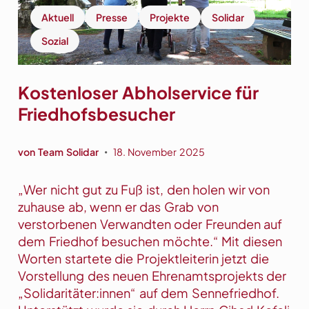
i
Aktuell
Presse
Projekte
Solidar
h
Sozial
e
a
r
Kostenloser Abholservice für
M
Friedhofsbesucher
U
T
i
von
Team Solidar
18. November 2025
•
g
–
„Wer nicht gut zu Fuß ist, den holen wir von
g
zuhause ab, wenn er das Grab von
e
verstorbenen Verwandten oder Freunden auf
h
dem Friedhof besuchen möchte.“ Mit diesen
t
Worten startete die Projektleiterin jetzt die
i
Vorstellung des neuen Ehrenamtsprojekts der
n
„Solidaritäter:innen“ auf dem Sennefriedhof.
d