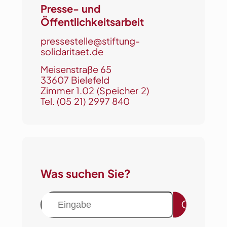
Presse- und
Öffentlichkeitsarbeit
pressestelle@stiftung-
solidaritaet.de
Meisenstraße 65
33607 Bielefeld
Zimmer 1.02 (Speicher 2)
Tel.
(05 21) 2997 840
Was suchen Sie?
S
u
c