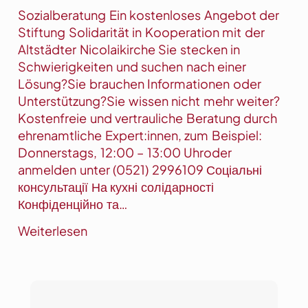
Sozialberatung Ein kostenloses Angebot der
Stiftung Solidarität in Kooperation mit der
Altstädter Nicolaikirche Sie stecken in
Schwierigkeiten und suchen nach einer
Lösung?Sie brauchen Informationen oder
Unterstützung?Sie wissen nicht mehr weiter?
Kostenfreie und vertrauliche Beratung durch
ehrenamtliche Expert:innen, zum Beispiel:
Donnerstags, 12:00 – 13:00 Uhroder
anmelden unter (0521) 2996109 Соціальні
консультації На кухні солідарності
Конфіденційно та…
:
Weiterlesen
S
o
z
i