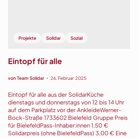
e
f
m
s
E
b
l
e
e
s
Projekte
Solidar
Sozial
k
u
t
c
r
h
Eintopf für alle
o
e
a
r
von
Team Solidar
26. Februar 2025
u
•
t
Eintopf für alle aus der SolidarKüche
o
dienstags und donnerstags von 12 bis 14 Uhr
z
auf dem Parkplatz vor der AnkleideWerner-
u
Bock-Straße 1733602 Bielefeld Gruppe Preis
r
für BielefeldPass-Inhaber:innen 1,50 €
G
Solidarpreis (ohne BielefeldPass) 3,00 € Eine
r