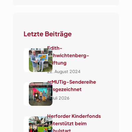
h
e
n
Letzte Beiträge
Edith-
Schwichtenberg-
Stiftung
22. August 2024
arMUTig-Sendereihe
ausgezeichnet
3. Juli 2026
Herforder Kinderfonds
unterstützt beim
Schulstart