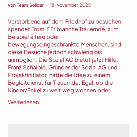
l
von
Team Solidar
18. November 2025
•
s
e
Verstorbene auf dem Friedhof zu besuchen,
r
spendet Trost. Für manche Trauernde, zum
v
Beispiel ältere oder
i
bewegungseingeschränkte Menschen, sind
c
diese Besuche jedoch schwierig bis
e
unmöglich. Die Sozial AG bietet jetzt Hilfe.
f
Franz Schaible, Gründer der Sozial AG und
ü
Projektinitiator, hatte die Idee zu einem
r
Begleitdienst für Trauernde. Egal, ob die
F
Kinder/Enkel zu weit weg wohnen oder…
r
:
Weiterlesen
i
M
e
i
d
t
h
d
o