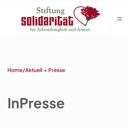
Zum
Inhalt
springen
Home
/
Aktuell + Presse
In
Presse