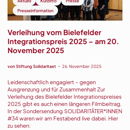
Aktuell
Kurzinfo
Presse
0
e
0
Presseinformation
i
B
h
i
n
e
Verleihung vom Bielefelder
a
l
Integrationspreis 2025 – am 20.
c
e
November 2025
h
f
t
e
s
von
Stiftung Solidaritaet
26. November 2025
l
•
k
d
i
e
Leidenschaftlich engagiert – gegen
s
r
Ausgrenzung und für Zusammenhalt Zur
t
G
Verleihung des Bielefelder Integrationspreises
e
r
2025 gibt es auch einen längeren Filmbeitrag.
n
u
In der Sondersendung SOLIDARITÄTER*INNEN
a
n
#34 waren wir am Festabend live dabei. Hier
l
d
zu sehen:
s