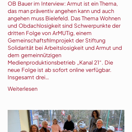
OB Bauer im Interview: Armut ist ein Thema,
das man präventiv angehen kann und auch
angehen muss Bielefeld. Das Thema Wohnen
und Obdachlosigkeit sind Schwerpunkte der
dritten Folge von ArMUTig, einem
Gemeinschaftsfilmprojekt der Stiftung
Solidarität bei Arbeitslosigkeit und Armut und
dem gemeinnützigen
Medienproduktionsbetrieb „Kanal 21“. Die
neue Folge ist ab sofort online verfügbar.
Insgesamt drei…
:
Weiterlesen
S
e
n
d
e