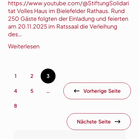
s
https://www.youtube.com/@StiftungSolidari
S
c
tat Volles Haus im Bielefelder Rathaus. Rund
p
h
250 Gäste folgten der Einladung und feierten
e
u
am 20.11.2025 im Ratssaal die Verleihung
n
l
des…
d
k
:
Weiterlesen
e
i
V
n
n
e
g
d
r
e
e
1
2
3
l
s
r
e
u
Vorherige Seite
4
5
…
i
c
h
h
8
u
t
n
Nächste Seite
g
v
o