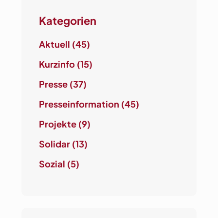
m
Kategorien
B
i
Aktuell
(45)
e
l
Kurzinfo
(15)
e
Presse
(37)
f
e
Presseinformation
(45)
l
d
Projekte
(9)
e
Solidar
(13)
r
I
Sozial
(5)
n
t
e
g