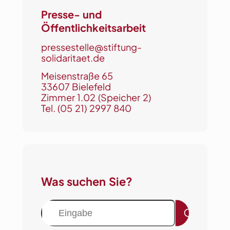
r
a
Presse- und
t
Öffentlichkeitsarbeit
i
pressestelle@stiftung-
o
solidaritaet.de
n
Meisenstraße 65
s
33607 Bielefeld
p
Zimmer 1.02 (Speicher 2)
r
Tel.
(05 21) 2997 840
e
i
s
2
0
Was suchen Sie?
2
5
S
–
u
a
c