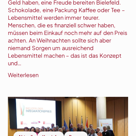
t
e
Geld haben, eine Freude bereiten Bielefeld.
s
r
Schokolade, eine Packung Kaffee oder Tee –
c
i
Lebensmittel werden immer teurer.
h
m
Menschen, die es finanziell schwer haben,
e
K
müssen beim Einkauf noch mehr auf den Preis
i
r
achten. An Weihnachten sollte sich aber
n
e
niemand Sorgen um ausreichend
e
i
Lebensmittel machen – das ist das Konzept
f
s
und…
ü
H
:
Weiterlesen
r
e
L
ü
r
e
b
f
c
e
o
k
r
r
e
6
d
r
.
e
0
W