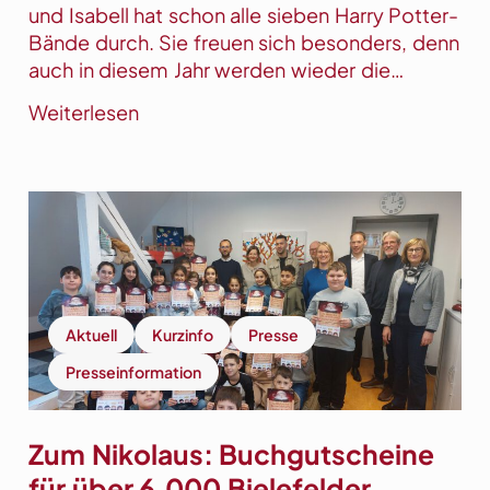
f
und Isabell hat schon alle sieben Harry Potter-
e
Bände durch. Sie freuen sich besonders, denn
n
auch in diesem Jahr werden wieder die…
t
:
Weiterlesen
l
N
i
i
c
k
h
o
u
l
n
a
g
u
d
s
e
Aktuell
Kurzinfo
Presse
-
r
Presseinformation
B
d
u
r
c
i
Zum Nikolaus: Buchgutscheine
h
t
für über 6.000 Bielefelder