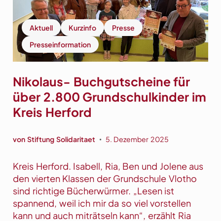
r
e
i
Aktuell
Kurzinfo
Presse
h
Presseinformation
e
a
r
Nikolaus- Buchgutscheine für
M
über 2.800 Grundschulkinder im
U
Kreis Herford
T
i
g
von
Stiftung Solidaritaet
5. Dezember 2025
•
-
V
Kreis Herford. Isabell, Ria, Ben und Jolene aus
e
den vierten Klassen der Grundschule Vlotho
r
sind richtige Bücherwürmer. „Lesen ist
ö
spannend, weil ich mir da so viel vorstellen
f
kann und auch miträtseln kann“, erzählt Ria