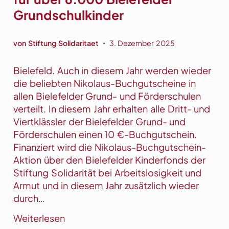
g
t
Grundschulkinder
u
e
t
n
s
F
von
Stiftung Solidaritaet
3. Dezember 2025
•
c
o
h
l
Bielefeld. Auch in diesem Jahr werden wieder
e
g
die beliebten Nikolaus-Buchgutscheine in
i
e
allen Bielefelder Grund- und Förderschulen
n
verteilt. In diesem Jahr erhalten alle Dritt- und
e
Viertklässler der Bielefelder Grund- und
f
Förderschulen einen 10 €-Buchgutschein.
ü
Finanziert wird die Nikolaus-Buchgutschein-
r
Aktion über den Bielefelder Kinderfonds der
ü
Stiftung Solidarität bei Arbeitslosigkeit und
b
Armut und in diesem Jahr zusätzlich wieder
e
durch…
r
:
Weiterlesen
2