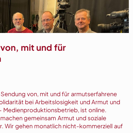
on, mit und für
n
-Sendung von, mit und für armutserfahrene
lidarität bei Arbeitslosigkeit und Armut und
 Medienproduktionsbetrieb, ist online.
 machen gemeinsam Armut und soziale
r. Wir gehen monatlich nicht-kommerziell auf