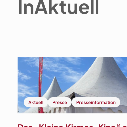
In
Aktuell
Aktuell
Presse
Presseinformation
Das „Kleine Kirmes-Kino“ a