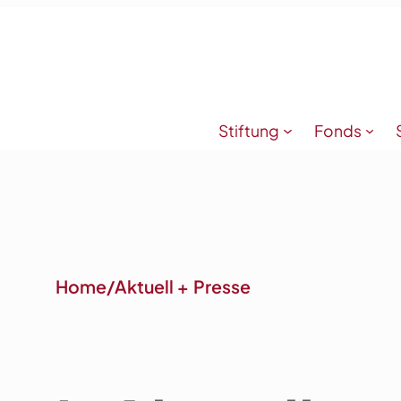
Zum
Inhalt
springen
Stiftung
Fonds
Home
/
Aktuell + Presse