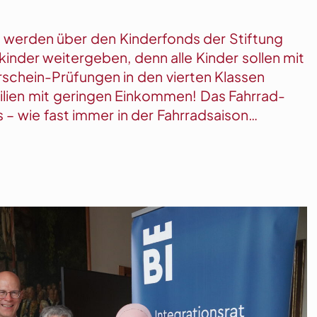
re werden über den Kinderfonds der Stiftung
kinder weitergeben, denn alle Kinder sollen mit
schein-Prüfungen in den vierten Klassen
ilien mit geringen Einkommen! Das Fahrrad-
gs – wie fast immer in der Fahrradsaison…