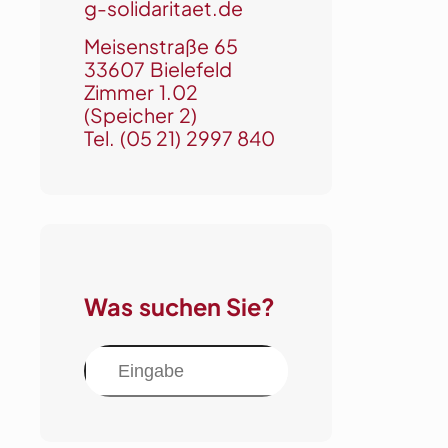
g-solidaritaet.de
Meisenstraße 65
33607 Bielefeld
Zimmer 1.02
(Speicher 2)
Tel.
(05 21) 2997 840
Was suchen Sie?
S
u
c
h
e