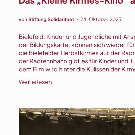
von
Stiftung Solidaritaet
24. Oktober 2025
•
Bielefeld. Kinder und Jugendliche mit An
der Bildungskarte, können sich wieder für
die Bielefelder Herbstkirmes auf der Rad
der Radrennbahn gibt es für Kinder und Ju
dem Film wird hinter die Kulissen der Kir
:
Weiterlesen
D
a
s
„
K
l