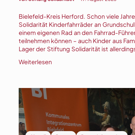
S
s
e
Bielefeld-Kreis Herford. Schon viele Jah
n
Solidarität Kinderfahrräder an Grundschul
d
einem eigenen Rad an den Fahrrad-Führer
u
teilnehmen können – auch Kinder aus Fam
n
Lager der Stiftung Solidarität ist allerdin
g
v
:
Weiterlesen
o
G
n
e
,
b
m
r
i
a
t
u
u
c
n
h
d
t