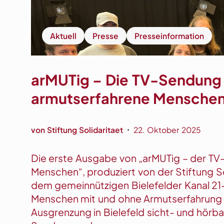
e
i
n
Aktuell
Presse
Presseinformation
e
K
i
arMUTig – Die TV-Sendung v
r
armutserfahrene Mensche
m
e
s
von
Stiftung Solidaritaet
22. Oktober 2025
•
-
K
Die erste Ausgabe von „arMUTig – der TV
i
Menschen“, produziert von der Stiftung So
n
dem gemeinnützigen Bielefelder Kanal 21-
o
Menschen mit und ohne Armutserfahrung
“
Ausgrenzung in Bielefeld sicht- und hörba
a