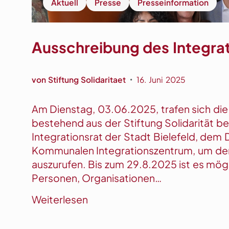
Aktuell
Presse
Presseinformation
f
e
ü
R
r
ä
Ausschreibung des Integra
a
d
r
e
m
von
Stiftung Solidaritaet
16. Juni 2025
r
•
u
f
t
Am Dienstag, 03.06.2025, trafen sich die 
ü
s
bestehend aus der Stiftung Solidarität be
r
e
Integrationsrat der Stadt Bielefeld, dem 
K
r
Kommunalen Integrationszentrum, um den
i
f
auszurufen. Bis zum 29.8.2025 ist es mögl
n
a
Personen, Organisationen…
d
h
e
:
Weiterlesen
r
r
A
e
g
u
n