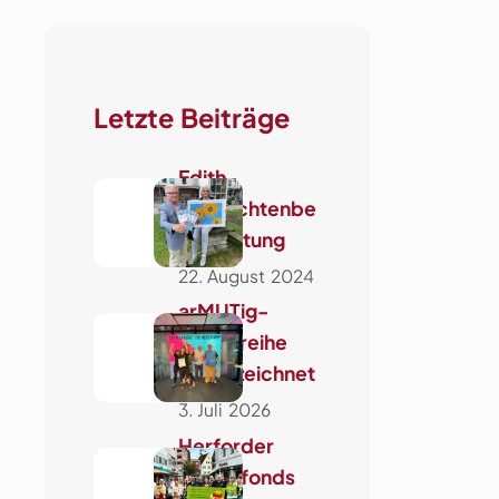
n
Letzte Beiträge
Edith-
Schwichtenbe
rg-Stiftung
22. August 2024
arMUTig-
Sendereihe
ausgezeichnet
3. Juli 2026
Herforder
Kinderfonds