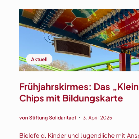
e
s
e
s
s
M
u
c
e
c
h
n
h
r
s
t
e
c
i
h
Aktuell
b
e
u
n
n
Frühjahrskirmes: Das „Klei
g
Chips mit Bildungskarte
d
e
s
von
Stiftung Solidaritaet
3. April 2025
•
I
n
Bielefeld. Kinder und Jugendliche mit An