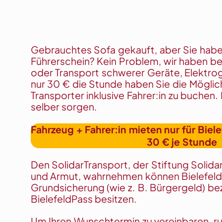
Gebrauchtes Sofa gekauft, aber Sie habe
Führerschein? Kein Problem, wir haben b
oder Transport schwerer Geräte, Elek­tro­
nur 30 € die Stunde haben Sie die Möglic
Transporter inklusive Fahrer:in zu buchen.
selber sorgen.
Fahrzeug + Fahrer:in mieten nur für Bie
30 € je Stunde
Den SolidarTransport, der Stiftung Solidar
und Armut, wahrnehmen können Bielefelde
Grundsicherung (wie z. B. Bürgergeld) be
BielefeldPass besitzen.
Um Ihren Wunschtermin zu vereinbaren, ruf