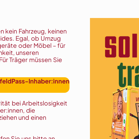
n kein Fahrzeug, keinen
eides. Egal, ob Umzug
geräte oder Möbel – für
hkeit, unseren
 Für Träger müssen Sie
lefeldPass-Inhaber:innen
ität bei Arbeitslosigkeit
r:innen, die
ziehen und einen
en Sie uns bitte an,